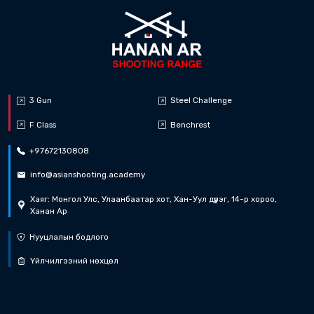
Тун удахгүй...
Дүрэм татах