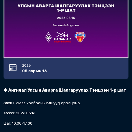
2026
05 сарын 02
Super squad challenge 2026
4 бууны багийн халз буудлагын тэмцээн