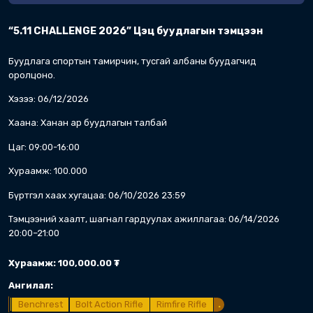
.
F Class
F Class Target Rifle
.
.
Дэлгэрэнгүй