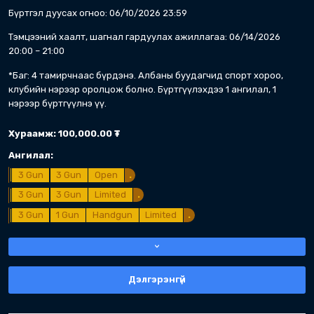
ашиглахыг хориглоно)
*Тамирчин 2 төрөлд давхар оролцож болно. Т
Хураамж:
100,000.00
₮
Ангилал:
.
Steel Challenge
PCC
PCC Open
.
.
.
Steel Challenge
Handgun
Open
.
.
.
Steel Challenge
Handgun
Limited
.
.