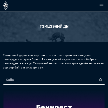
ТЭМЦЭЭНИЙ ДҮН
Тэмцээний дараа шүүгч нар оноогоо нэгтгэн ха
оноонуудаа оруулах болно. Та тэмцээний мэдэ
оноонуудыг харна уу. Тэмцээний онцлогоос хам
өөр өөр байгааг анхаарна уу.