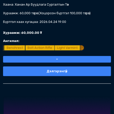
2026
04 сарын 25
Бенчрест Улсын Аварга Шалгаруула
Зөвхөн Benchrest холбоодын гишүүд оролцо
Хэзээ: 2026.04.25