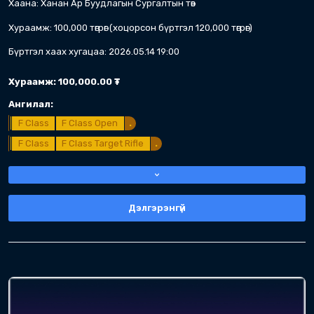
Хаана: Ханан ар буудлагын төв
Зэвсэг: 4 төрөл (Гар буу, карбин, писиси,
хязгаарлалт үгүй.)
Хэн оролцох: Холбоодын тамирчид, ту
хаагчид багаараа оролцоно. 4 гишүүн т
ижил бичих.
Хураамж:
100,000.00
₮
Ангилал:
.
3 Gun
3 Gun
Open
.
.