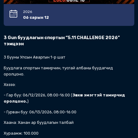
Steel challenge Цомын Тэмцээн 1-р 
Буудлагын холбоодын тамирчид, албадын
Хаана: Ханан Ар буудлагын сургалтын төв
Хэзээ: 2026.05.17 09:00-17:00
Тэмцээний хураамж: 100,000 төгрөг (хоцорсон 
Бүртгэл дуусах хугацаа: 2026/05/15 19:00
ДАСГАЛЫН ТОО: 8
СУМНЫ ТОО: 195 (Ган зүрхэвчтэй болон шат