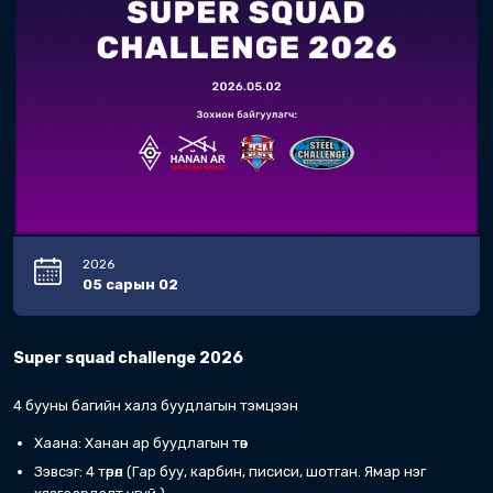
Цаг: 10:00 - 17:00
Хаана: Ханан Ар Буудлага Сургалтын Төв
Хураамж: 60,000 төгрөг (Хоцорсон бүртгэл 100
Бүртгэл хаах хугацаа: 2026.04.24 19:00
Хураамж:
60,000.00
₮
Ангилал:
.
Benchrest
Bolt Action Rifle
Light Varm
.