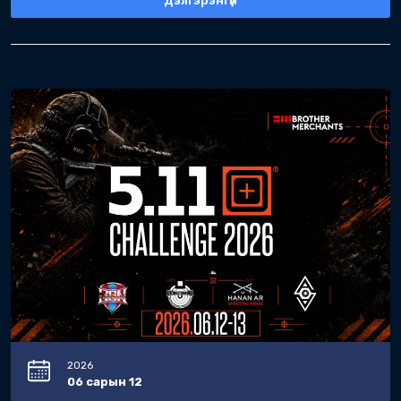
Зөвхөн F class холбооны гишүүд оролцоно.
Хэзээ: 2026.05.16
Цаг: 10:00-17:00
Хаана: Ханан Ар Буудлагын Сургалтын төв
Хураамж: 100,000 төгрөг (хоцорсон бүртгэл 120
Бүртгэл хаах хугацаа: 2026.05.14 19:00
Хураамж:
100,000.00
₮
Ангилал:
.
F Class
F Class Open
.
.