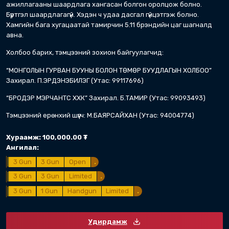
Ангилал:
- Limited - Ил харааны хэрэгсэлтэй гар буу
тамирчид оролцоно/
Дасгалын тоо: 6
Сумны тоо: 150
Багийн дүн гарах эсэх: Үгүй
2. Гурван буу/3 Gun
Огноо: 06/13/2026
Ангилал: