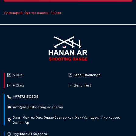
- Limited - Карбин, гар буу ил хараатай
- Open - Карбин, гар буу оптик, электрон 
зэвсэг оптик, электрон хараатай бол энэ 
Дасгалын тоо: 6 (4 дасгал 2 Gun, 2 дасгал 
Сумны тоо: Гар буу 100, Карбин 80, Шотган
Багийн дүн гарах эсэх: Тийм
3. 5.11 Цагны буудлага
Ангилал:
- Limited - Гар буу