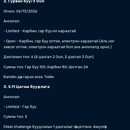
Тэмцээний хаалт, шагнал гардуулах ажилл
20:00 – 21:00
*Баг: 4 тамирчнаас бүрдэнэ. Албаны бууда
клубийн нэрээр оролцож болно. Бүртгүүлэхдэ
бүртгүүлнэ үү.
Тэмцээний Төрөл
1. Гар буу/1 Gun
Огноо: 06/12/2026